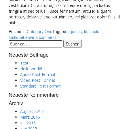
vestibulum. Curabitur dignissim neque non ligula luctus
fringilla at sed tellus. Fusce fermentum, arcu id aliquam
porttitor, dolor velit sollicitudin leo, vel placerat dolor felis id
nibh.
Posted in
Category One
Tagged
egestas
,
id
,
sapien
,
tristique
Leave a comment
Suchen
nach:
Neueste Beiträge
Test
Hello world!
Audio Post Format
Video Post Format
Standart Post Format
Neueste Kommentare
Archiv
August 2017
März 2016
Juli 2015
Juni 2015