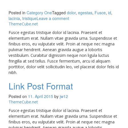
Posted in
Category One
Tagged
dolor
,
egestas
,
Fusce
,
id
,
lacinia
,
tristique
Leave a comment
ThemeCube.net
Fusce egestas tristique dolor id lacinia. Praesent et
elementum erat. Nullam vitae gravida urna. Suspendisse et
finibus eros, eu vulputate velit. Proin at neque nec magna
pulvinar hendrerit. Aenean gravida augue a lobortis
vestibulum. Curabitur dignissim neque non ligula luctus
fringilla at sed tellus. Fusce fermentum, arcu id aliquam
porttitor, dolor velit sollicitudin leo, vel placerat dolor felis id
nibh.
Link Post Format
Posted on
11. April 2015
by
jw12
ThemeCube.net
Fusce egestas tristique dolor id lacinia. Praesent et
elementum erat. Nullam vitae gravida urna. Suspendisse et
finibus eros, eu vulputate velit. Proin at neque nec magna
pulvinar hendrerit. Aenean gravida augue a lobortis