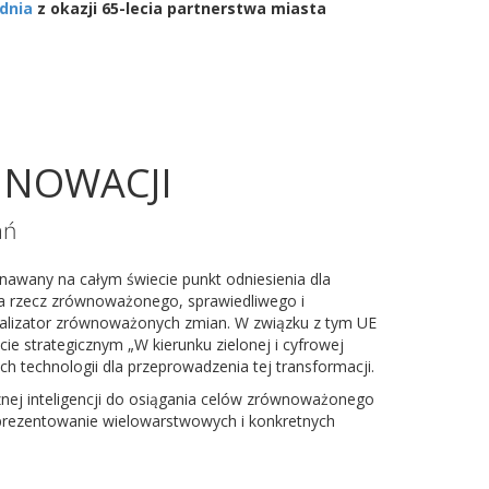
zdnia
z okazji 65-lecia partnerstwa miasta
NNOWACJI
ań
wany na całym świecie punkt odniesienia dla
na rzecz zrównoważonego, sprawiedliwego i
atalizator zrównoważonych zmian. W związku z tym UE
e strategicznym „W kierunku zielonej i cyfrowej
h technologii dla przeprowadzenia tej transformacji.
ej inteligencji do osiągania celów zrównoważonego
aprezentowanie wielowarstwowych i konkretnych