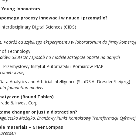
z Young Innovators
 wspomaga procesy innowacji w nauce i przemyśle?
 Interdisciplinary Digital Sciences (CIDS)
h. Podróż od szybkiego eksperymentu w laboratorium do firmy komercy
y of Technology
iałów? Skuteczny sposób na modele zastępcze oparte na danych
 – Przemysłowy Instytut Automatyki i Pomiarów PIAP
krometrycznej
Data Analytics and Artificial Intelligence (ScaDS.AI Dresden/Leipzig)
enia foundation models
ematyczne (Round Tables)
rade & Invest Corp.
a game changer or just a distraction?
Agnieszka Możejko, Branżowy Punkt Kontaktowy Transformacji Cyfrowej,
ble materials – GreenCompas
t Dresden