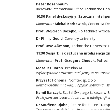
Peter Rosenbaum
Kierownik International Office Technische Uni
10:30 Panel dyskusyjny: Sztuczna intelig
Moderator:
Michał Karbowiak,
Concordia De
Prof. Wojciech Bożejko
, Politechnika Wrocł
Dr Phillip Gould
, Coventry University
Prof. Uwe Aßmann
, Technische Universität
11:30 Sesja 1: Jak sztuczna inteligencja 
Moderator:
Prof. Grzegorz Chodak,
Politec
Mateusz Baron
, Brainlab AG
Wykorzystanie sztucznej inteligencji w neurochir
Krzysztof Choma
, Nomtek sp. z o.o
.
Równoważenie innowacji i ryzyka: wyzwania i s
Kamil Barczyk
, Szpital Świętego Łukasza w 
Praktyczne zastosowania sztucznej inteligencji 
Dr Soufiene Djahel
, Centre for Future Transp
Transport przyszłości oparty na sztucznej intelig