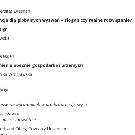
versität Dresden
encja dla globalnych wyzwań – slogan czy realne rozwiązanie?
sign
awska
 Dresden
zmienia obecnie gospodarkę i przemysł?
hnika Wrocławska
urgii
zanse we wdrażaniu AI w produktach cyfrowych
Bolesławcu
w opiece zdrowotnej
ort and Cities, Coventry University
encji