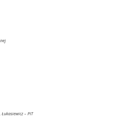
jnej
 Łukasiewicz – PIT