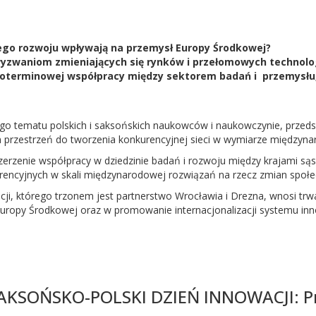
go rozwoju wpływają na przemysł Europy Środkowej?
yzwaniom zmieniających się rynków i przełomowych technolog
ugoterminowej współpracy między sektorem badań i przemysłu
o tematu polskich i saksońskich naukowców i naukowczynie, przedsi
im przestrzeń do tworzenia konkurencyjnej sieci w wymiarze między
zszerzenie współpracy w dziedzinie badań i rozwoju między krajami s
urencyjnych w skali międzynarodowej rozwiązań na rzecz zmian społe
ji, którego trzonem jest partnerstwo Wrocławia i Drezna, wnosi tr
 Europy Środkowej oraz w promowanie internacjonalizacji systemu inn
AKSOŃSKO-POLSKI DZIEŃ INNOWACJI: P