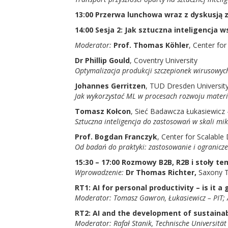
13:00 Przerwa lunchowa wraz z dyskusją 
14:00 Sesja 2: Jak sztuczna inteligencja
Moderator:
Prof.
Thomas Köhler
, Center for
Dr Phillip Gould
, Coventry University
Optymalizacja produkcji szczepionek wirusowyc
Johannes Gerritzen
, TUD Dresden Universit
Jak wykorzystać ML w procesach rozwoju mater
Tomasz Kołcon
, Sieć Badawcza Łukasiewicz
Sztuczna inteligencja do zastosowań w skali mi
Prof. Bogdan Franczyk
, Center for Scalable 
Od badań do praktyki: zastosowanie i ogranicz
15:30 – 17:00 Rozmowy B2B, R2B i stoły t
Wprowadzenie:
Dr Thomas Richter,
Saxony T
RT1: AI for personal productivity – is it 
Moderator: Tomasz Gawron, Łukasiewicz – PIT; 
RT2: AI and the development of sustaina
Moderator: Rafał Stanik, Technische Universitä