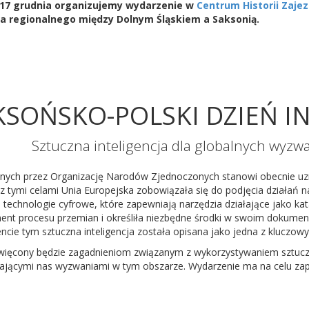
 17 grudnia organizujemy wydarzenie w
Centrum Historii Zaje
a regionalnego między Dolnym Śląskiem a Saksonią.
AKSOŃSKO-POLSKI DZIEŃ I
Sztuczna inteligencja dla globalnych wyzw
h przez Organizację Narodów Zjednoczonych stanowi obecnie uzna
z tymi celami Unia Europejska zobowiązała się do podjęcia działań 
technologie cyfrowe, które zapewniają narzędzia działające jako k
nt procesu przemian i określiła niezbędne środki w swoim dokumenci
cie tym sztuczna inteligencja została opisana jako jedna z kluczowyc
więcony będzie zagadnieniom związanym z wykorzystywaniem sztuczn
ekającymi nas wyzwaniami w tym obszarze. Wydarzenie ma na celu z