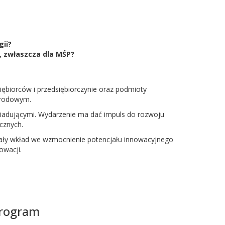
ii?
, zwłaszcza dla MŚP?
ębiorców i przedsiębiorczynie oraz podmioty
narodowym.
ąsiadującymi. Wydarzenie ma dać impuls do rozwoju
cznych.
wały wkład we wzmocnienie potencjału innowacyjnego
owacji.
rogram