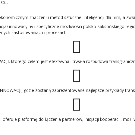
stu,
 ekonomicznym znaczeniu metod sztucznej inteligencji dla firm, a zw
cjał innowacyjny i specyficzne możliwości polsko-saksońskiego re
ycznych zastosowaniach i procesach.
, którego celem jest efektywna i trwała rozbudowa transgraniczn
WACJI, gdzie zostaną zaprezentowane najlepsze przykłady transfer
uje platformę do łączenia partnerów, inicjacji kooperacji, możli