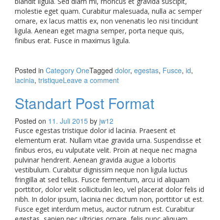
blandit ligula. Sed diam mi, rhoncus et gravida suscipit,
molestie eget quam. Curabitur malesuada, nulla ac semper
ornare, ex lacus mattis ex, non venenatis leo nisi tincidunt
ligula. Aenean eget magna semper, porta neque quis,
finibus erat. Fusce in maximus ligula.
Posted in
Category One
Tagged
dolor
,
egestas
,
Fusce
,
id
,
lacinia
,
tristique
Leave a comment
Standart Post Format
Posted on
11. Juli 2015
by
jw12
Fusce egestas tristique dolor id lacinia. Praesent et
elementum erat. Nullam vitae gravida urna. Suspendisse et
finibus eros, eu vulputate velit. Proin at neque nec magna
pulvinar hendrerit. Aenean gravida augue a lobortis
vestibulum. Curabitur dignissim neque non ligula luctus
fringilla at sed tellus. Fusce fermentum, arcu id aliquam
porttitor, dolor velit sollicitudin leo, vel placerat dolor felis id
nibh. In dolor ipsum, lacinia nec dictum non, porttitor ut est.
Fusce eget interdum metus, auctor rutrum est. Curabitur
egestas, sapien nec ultricies ornare, felis nunc aliquam